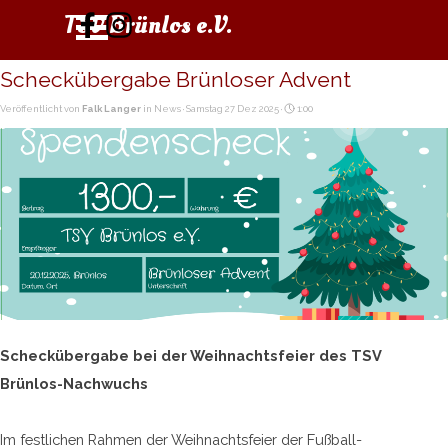
Direkt zum Seiteninhalt
Menü überspringen
TSV Brünlos e.V.
Scheckübergabe Brünloser Advent
Veröffentlicht von
Falk Langer
in
News
· Samstag 27 Dez 2025 ·
1:00
Scheckübergabe bei der Weihnachtsfeier des TSV
Brünlos-Nachwuchs
Im festlichen Rahmen der Weihnachtsfeier der Fußball-